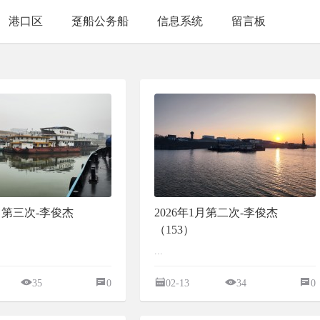
港口区
趸船公务船
信息系统
留言板
1月第三次-李俊杰
2026年1月第二次-李俊杰
（153）
...
35
0
02-13
34
0