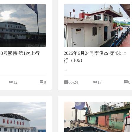
7月3号熊伟-第1次上行
2026年6月24号李俊杰-第4次上
行（106）
...
12
0
06-24
17
0