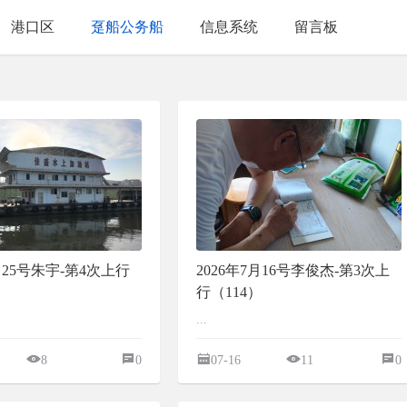
港口区
趸船公务船
信息系统
留言板
7月25号朱宇-第4次上行
2026年7月16号李俊杰-第3次上
行（114）
...
8
0
07-16
11
0