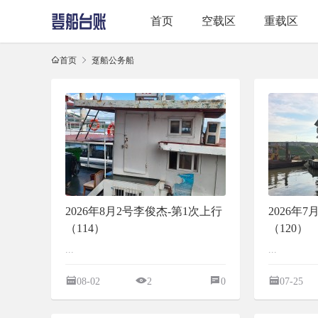
首页
空载区
重载区
首页
趸船公务船
2026年8月2号李俊杰-第1次上行
2026年
（114）
（120）
...
...
08-02
2
0
07-25